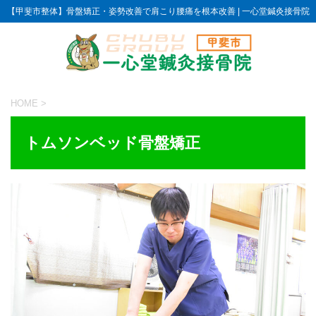
【甲斐市整体】骨盤矯正・姿勢改善で肩こり腰痛を根本改善 | 一心堂鍼灸接骨院
HOME
>
トムソンベッド骨盤矯正