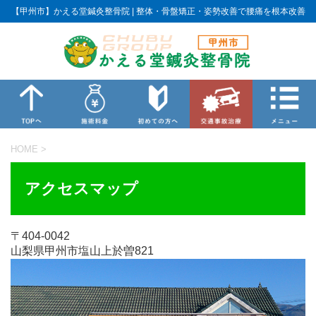
【甲州市】かえる堂鍼灸整骨院 | 整体・骨盤矯正・姿勢改善で腰痛を根本改善
HOME
>
アクセスマップ
〒404-0042
山梨県甲州市塩山上於曽821