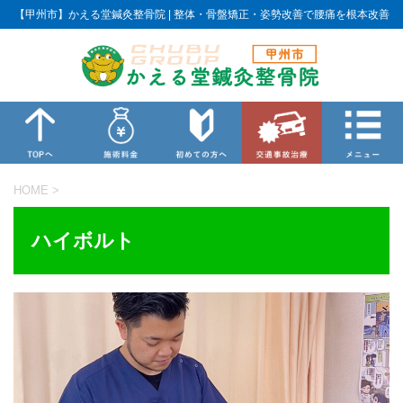
【甲州市】かえる堂鍼灸整骨院 | 整体・骨盤矯正・姿勢改善で腰痛を根本改善
HOME
>
ハイボルト