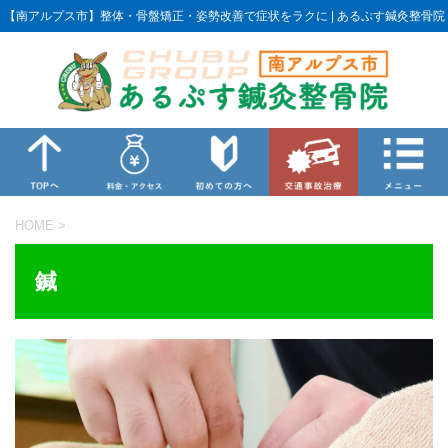
【南アルプス市】整体・骨盤矯正・姿勢改善で症状をラクに | あるぷす鍼灸整骨院
HOME
>
鍼