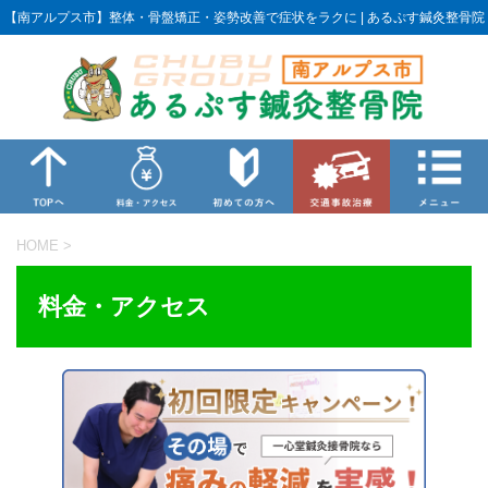
【南アルプス市】整体・骨盤矯正・姿勢改善で症状をラクに | あるぷす鍼灸整骨院
HOME
>
料金・アクセス